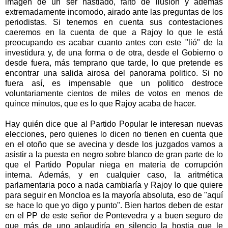
imagen de un ser hastiado, falto de ilusión y además
extremadamente incomodo, airado ante las preguntas de los
periodistas. Si tenemos en cuenta sus contestaciones
caeremos en la cuenta de que a Rajoy lo que le está
preocupando es acabar cuanto antes con este "lió" de la
investidura y, de una forma o de otra, desde el Gobierno o
desde fuera, más temprano que tarde, lo que pretende es
encontrar una salida airosa del panorama politico. Si no
fuera así, es impensable que un politico destroce
voluntariamente cientos de miles de votos en menos de
quince minutos, que es lo que Rajoy acaba de hacer.
Hay quién dice que al Partido Popular le interesan nuevas
elecciones, pero quienes lo dicen no tienen en cuenta que
en el otoño que se avecina y desde los juzgados vamos a
asistir a la puesta en negro sobre blanco de gran parte de lo
que el Partido Popular niega en materia de corrupción
interna. Además, y en cualquier caso, la aritmética
parlamentaria poco a nada cambiaría y Rajoy lo que quiere
para seguir en Moncloa es la mayoría absoluta, eso de "aquí
se hace lo que yo digo y punto". Bien hartos deben de estar
en el PP de este señor de Pontevedra y a buen seguro de
que más de uno aplaudiría en silencio la hostia que le