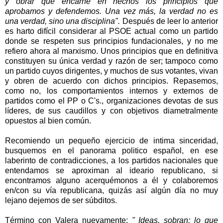
y obrar que encarne en hechos los principios que
aprobamos y defendemos. Una vez más, la verdad no es
una verdad, sino una disciplina".
Después de leer lo anterior
es harto difícil considerar al PSOE actual como un partido
donde se respeten sus principios fundacionales, y no me
refiero ahora al marxismo. Unos principios que en definitiva
constituyen su única verdad y razón de ser; tampoco como
un partido cuyos dirigentes, y muchos de sus votantes, vivan
y obren de acuerdo con dichos principios. Repasemos,
como no, los comportamientos internos y externos de
partidos como el PP o C's., organizaciones devotas de sus
líderes, de sus caudillos y con objetivos diametralmente
opuestos al bien común.
Recomiendo un pequeño ejercicio de intima sinceridad,
busquemos en el panorama politico español, en ese
laberinto de contradicciones, a los partidos nacionales que
entendamos se aproximan al ideario republicano, si
encontramos alguno acerquémonos a él y colaboremos
en/con su vía republicana, quizás así algún día no muy
lejano dejemos de ser súbditos.
Término con Valera nuevamente:
" Ideas, sobran; lo que