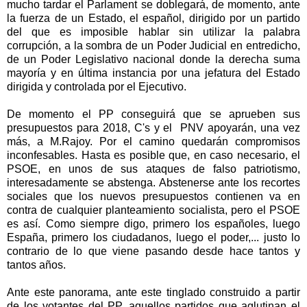
mucho tardar el Parlament se doblegará, de momento, ante
la fuerza de un Estado, el español, dirigido por un partido
del que es imposible hablar sin utilizar la palabra
corrupción, a la sombra de un Poder Judicial en entredicho,
de un Poder Legislativo nacional donde la derecha suma
mayoría y en última instancia por una jefatura del Estado
dirigida y controlada por el Ejecutivo.
De momento el PP conseguirá que se aprueben sus
presupuestos para 2018, C's y el PNV apoyarán, una vez
más, a M.Rajoy. Por el camino quedarán compromisos
inconfesables. Hasta es posible que, en caso necesario, el
PSOE, en unos de sus ataques de falso patriotismo,
interesadamente se abstenga. Abstenerse ante los recortes
sociales que los nuevos presupuestos contienen va en
contra de cualquier planteamiento socialista, pero el PSOE
es así. Como siempre digo, primero los españoles, luego
España, primero los ciudadanos, luego el poder,... justo lo
contrario de lo que viene pasando desde hace tantos y
tantos años.
Ante este panorama, ante este tinglado construido a partir
de los votantes del PP, aquellos partidos que aglutinan el